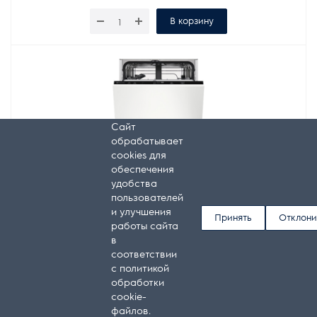
В корзину
Сайт
обрабатывает
cookies для
обеспечения
удобства
пользователей
и улучшения
Принять
Отклони
работы сайта
Встраиваемая посудомоечная машина
в
Electrolux KEAD2100L
соответствии
с
политикой
В наличии
обработки
загрузка на 9 комплектов посуды, электронное
cookie-
управление, 6 программ, 44.6x55x82 см, черный цвет,
файлов
.