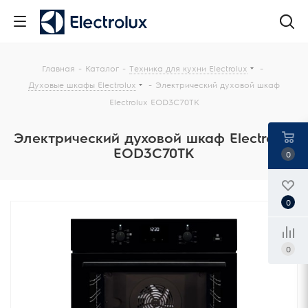
Главная
-
Каталог
-
Техника для кухни Electrolux
-
Духовые шкафы Electrolux
-
Электрический духовой шкаф
Electrolux EOD3C70TK
Электрический духовой шкаф Electrolux
EOD3C70TK
0
0
0