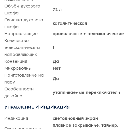
Объём духового
72 л
шкафа
Очистка духового
каталитическая
шкафа
Направляющие
проволочные + телескопические
Количество
телескопических
1
направляющих
Конвекция
Да
Микроволны
Нет
Приготовление на
Да
пару
Особенности
утапливаемые переключатели
дизайна
УПРАВЛЕНИЕ И ИНДИКАЦИЯ
Индикация
светодиодный экран
плавное закрывание, таймер,
Функциональные