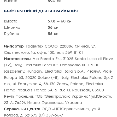
Высота
59.4 см
РАЗМЕРЫ НИШИ ДЛЯ ВСТРАИВАНИЯ
Высота
57.8 — 60 см
Ширина
56 см
Глубина
55 см
Импортер:
Гравитех СООО, 220086 г.Минск, ул.
Славинского, 1а, офис 100, тел.: 369-81-01
Изготовитель:
Via Foresto Est, 31025 Santa Lucia di Piave
(TV), Italy, Electrolux Lehel Kft, Femnyomo ut. 1, 5101
Jaszbereny, Hungary; Electrolux Italia S.p.A., Италия, Viale
Europa 63, 20020 Solaro (MI), Italy, Electrolux Poland Sp. Z
o.o., ul. Fabryczna 4, 58-130 Zarow, Poland, Electrolux
Home Products France SA, 5 Rue J.J. Rousseau, 08500
Revin Франция, ТОВ "Электролюкс Украина" ул.Юности,
23-А, 76494 Ивано-Франковск. Украина
Сервисный центр:
ОДО «ЦБТСервис»Минск, ул. Я.
Коласа, д. 52+375 (17) 357-66-71