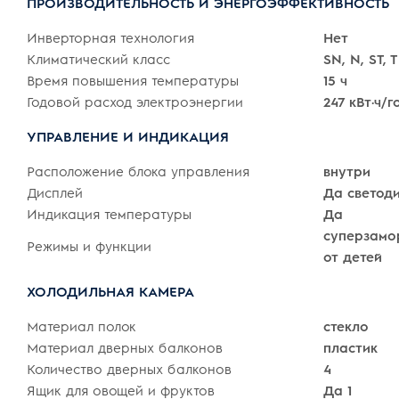
ПРОИЗВОДИТЕЛЬНОСТЬ И ЭНЕРГОЭФФЕКТИВНОСТЬ
Инверторная технология
Нет
Климатический класс
SN, N, ST, T
Время повышения температуры
15 ч
Годовой расход электроэнергии
247 кВт·ч/г
УПРАВЛЕНИЕ И ИНДИКАЦИЯ
Расположение блока управления
внутри
Дисплей
Да светоди
Индикация температуры
Да
суперзамор
Режимы и функции
от детей
ХОЛОДИЛЬНАЯ КАМЕРА
Материал полок
стекло
Материал дверных балконов
пластик
Количество дверных балконов
4
Ящик для овощей и фруктов
Да 1