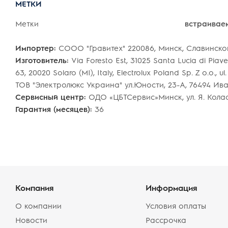
МЕТКИ
Метки
встраивае
Импортер:
COOO "Гравитех" 220086, Минск, Славинского,
Изготовитель:
Via Foresto Est, 31025 Santa Lucia di Piave 
63, 20020 Solaro (MI), Italy, Electrolux Poland Sp. Z o.o.
ТОВ "Электролюкс Украина" ул.Юности, 23-А, 76494 И
Сервисный центр:
ОДО «ЦБТСервис»Минск, ул. Я. Коласа
Гарантия (месяцев):
36
Компания
Информация
О компании
Условия оплаты
Новости
Рассрочка