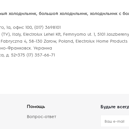
мый холодильник, большой холодильник, холодильник с б
 1а, офис 100, (017) 3698101
(TV), Italy, Electrolux Lehel Kft, Femnyomo ut. 1, 5101 Jaszbereny
, ul. Fabryczna 4, 58-130 Zarow, Poland, Electrolux Home Produc
вано-Франковск. Украина
, д. 52+375 (17) 357-66-71
Помощь
Будьте всег
Вопрос-ответ