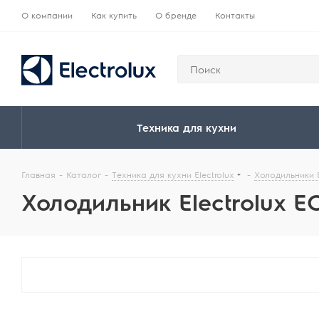
О компании
Как купить
О бренде
Контакты
Техника для кухни
Главная
-
Каталог
-
Техника для кухни Electrolux
-
Холодильники E
Холодильник Electrolux E