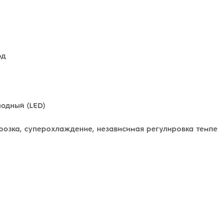
од
одный (LED)
озка, суперохлаждение, независимая регулировка темпе