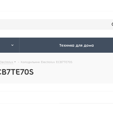
Техника для дома
lectrolux
-
Холодильник Electrolux ECB7TE70S
CB7TE70S